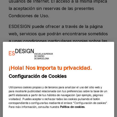
usuarios de Internet. El acceso a la misma implica
la aceptación sin reservas de las presentes
Condiciones de Uso.
ESDESIGN puede ofrecer a través de la página
web, servicios que podrán encontrarse sometidos
a unas condiciones particulares propias sobre las
cuales se informará al Usuario en cada caso
concreto.
3) Acceso a la página web y Contraseñas
¡Hola! Nos importa tu privacidad.
Configuración de Cookies
En general no se exige la previa suscripción o
registro como Usuario para el acceso y uso de la
Utilizamos cookies propias y de terceros para analizar el uso del sitio web y
página web, sin perjuicio de que para la utilización
para mostrarte publicidad relacionada con tus preferencias sobre la base de un
perfil elaborado a partir de tus hábitos de navegación (por ejemplo, páginas
de determinados servicios o contenidos de la
visitadas). Puedes aceptar o rechazar todas las cookies pulsando el botón
correspondiente o configurarlas mediante el enlace “Configuración de cookies”.
misma se deba realizar dicha suscripción o
Para más información, consulta nuestra
Política de cookies.
registro.