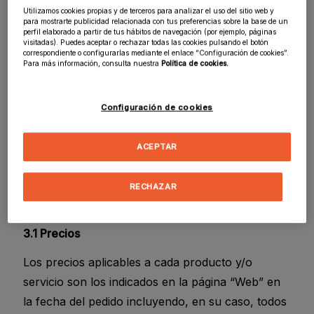
horas de la compra.
Utilizamos cookies propias y de terceros para analizar el uso del sitio web y
para mostrarte publicidad relacionada con tus preferencias sobre la base de un
perfil elaborado a partir de tus hábitos de navegación (por ejemplo, páginas
ESDESIGN le informa de que archiva los
visitadas). Puedes aceptar o rechazar todas las cookies pulsando el botón
correspondiente o configurarlas mediante el enlace “Configuración de cookies”.
documentos electrónicos en que quedan
Para más información, consulta nuestra
Política de cookies.
formalizadas las compras. Ud. podrá acceder a
dichos documentos en cualquier momento,
Configuración de cookies
solicitándolo a nuestro Servicio de Atención al
Cliente en el correo electrónico
ACEPTAR
shops.pfu@planeta.es
.
3) Precios, Forma de Pago, Entrega y
RECHAZAR
Desistimiento
3.1 Precios
Los precios aplicables a cada producto y/o
servicio son los indicados en la página “Web” en
la fecha del pedido incluyendo, en su caso, todos